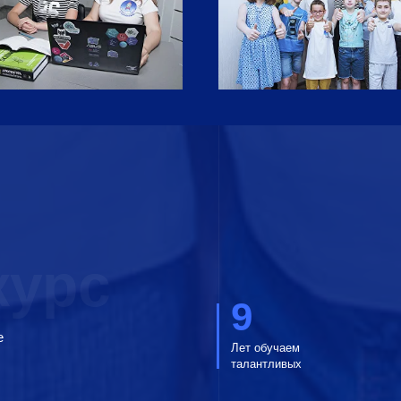
курс
9
е
Лет обучаем
талантливых