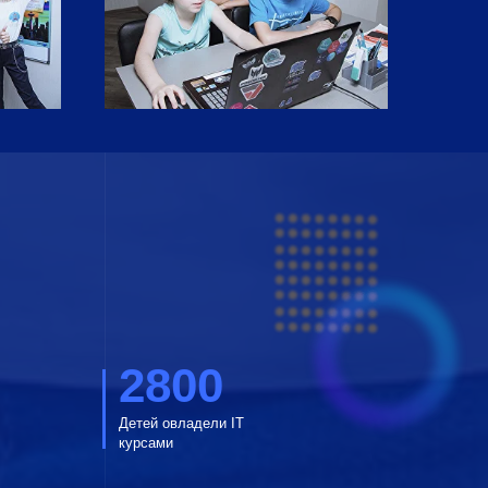
2800
Детей овладели ІТ
курсами