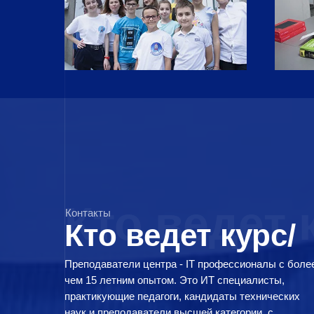
Кто ведет 
Контакты
Кто ведет курс/
Преподаватели центра - IT профессионалы с боле
чем 15 летним опытом. Это ИТ специалисты,
практикующие педагоги, кандидаты технических
наук и преподаватели высшей категории, с