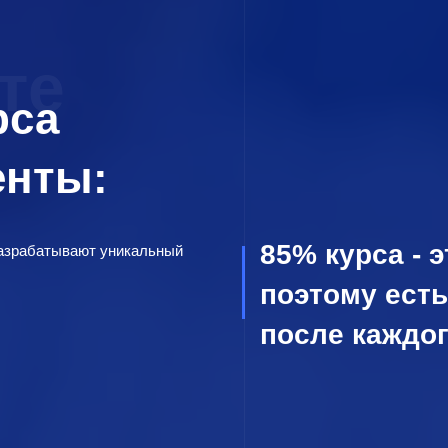
те
рса
енты:
85% курса - 
разрабатывают уникальный
поэтому ест
после каждог