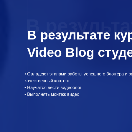
В результа
В результате ку
Video Blog студ
• Овладеют этапами работы успешного блоггера и 
качественный контент
• Научатся вести видеоблог
• Выполнять монтаж видео